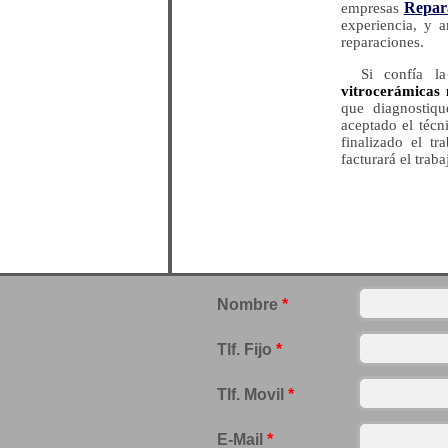
Repar
empresas
experiencia, y a
reparaciones.
Si confía l
vitrocerámicas
que diagnostiq
aceptado el técn
finalizado el t
facturará el trab
Nombre
*
Tlf. Fijo
*
Tlf. Movil
*
E-Mail
*