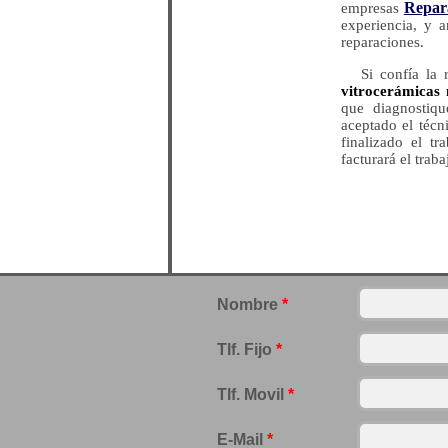
Repar
empresas
experiencia, y a
reparaciones.
Si confía la
vitrocerámicas
que diagnostiq
aceptado el técn
finalizado el t
facturará el trab
Nombre
*
Tlf. Fijo
*
Tlf. Movil
*
E-Mail
*