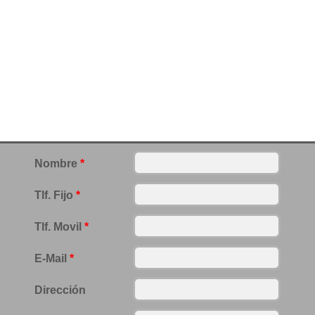
Nombre
*
Tlf. Fijo
*
Tlf. Movil
*
E-Mail
*
Dirección