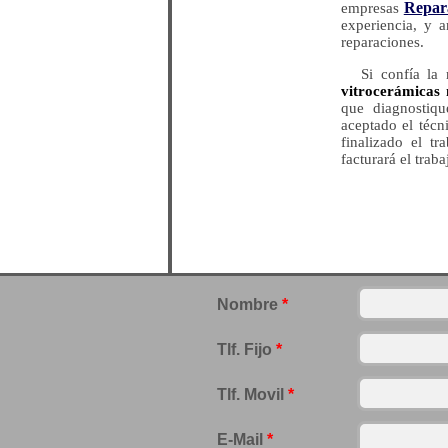
Repar
empresas
experiencia, y a
reparaciones.
Si confía la
vitrocerámicas
que diagnostiq
aceptado el técn
finalizado el t
facturará el trab
Nombre
*
Tlf. Fijo
*
Tlf. Movil
*
E-Mail
*